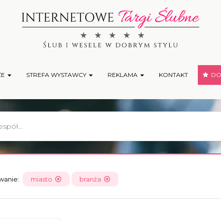
ŻE
STREFA WYSTAWCY
REKLAMA
KONTAKT
DOD
owanie:
miasto
branża