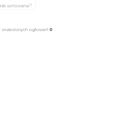
brak sortowania -
ć znalezionych ogłoszeń
0