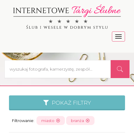
Menu
POKAŻ FILTRY
Filtrowanie:
miasto
branża