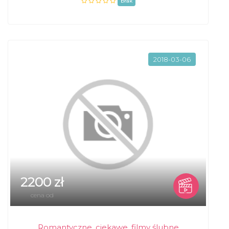
brak
2018-03-06
2200 zł
cena od
Romantyczne, ciekawe, filmy ślubne