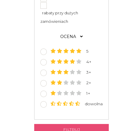
rabaty przy dużych
zamówieniach
OCENA
5
4+
3+
2+
1+
dowolna
FILTRUJ