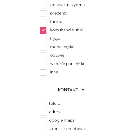
oprawa muzyczna
prezenty
taniec
konsultanci ślubni
fryzjer
moda męska
obuwie
wieczór panieński i ...
inne
KONTAKT
telefon
adres
google maps
strona internetowa