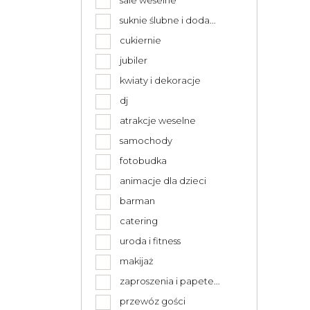
sale weselne
suknie ślubne i doda...
cukiernie
jubiler
kwiaty i dekoracje
dj
atrakcje weselne
samochody
fotobudka
animacje dla dzieci
barman
catering
uroda i fitness
makijaż
zaproszenia i papete...
przewóz gości