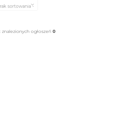
brak sortowania -
ć znalezionych ogłoszeń
0