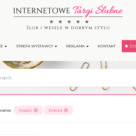
ŻE
STREFA WYSTAWCY
REKLAMA
KONTAKT
DOD
owanie:
miasto
branża