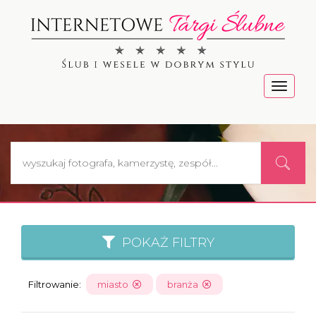
Menu
POKAŻ FILTRY
Filtrowanie:
miasto
branża