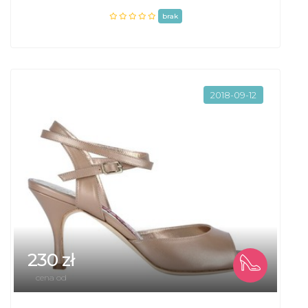
brak
2018-09-12
230 zł
cena od