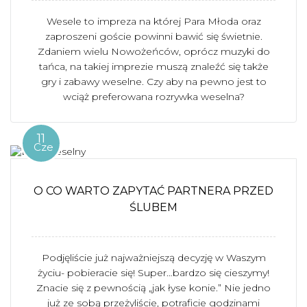
Wesele to impreza na której Para Młoda oraz
zaproszeni goście powinni bawić się świetnie.
Zdaniem wielu Nowożeńców, oprócz muzyki do
tańca, na takiej imprezie muszą znaleźć się także
gry i zabawy weselne. Czy aby na pewno jest to
wciąż preferowana rozrywka weselna?
11
Cze
O CO WARTO ZAPYTAĆ PARTNERA PRZED
ŚLUBEM
Podjęliście już najważniejszą decyzję w Waszym
życiu- pobieracie się! Super…bardzo się cieszymy!
Znacie się z pewnością „jak łyse konie.” Nie jedno
już ze sobą przeżyliście, potraficie godzinami