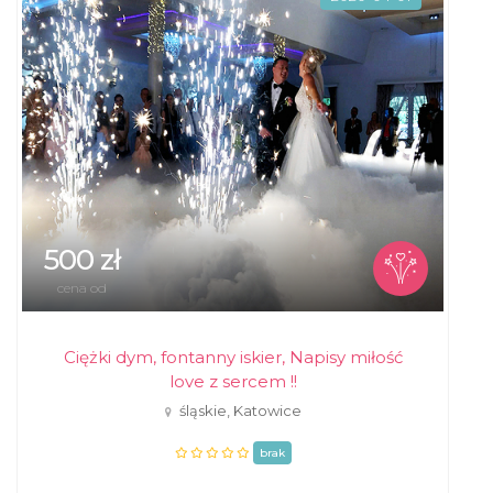
500 zł
cena od
Ciężki dym, fontanny iskier, Napisy miłość
love z sercem !!
śląskie, Katowice
brak