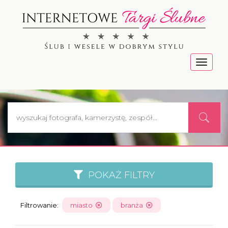
Menu
POKAŻ FILTRY
Filtrowanie:
miasto
branża