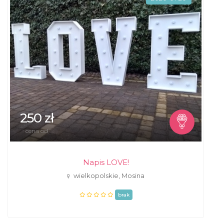
250 zł
cena od
Napis LOVE!
wielkopolskie, Mosina
brak