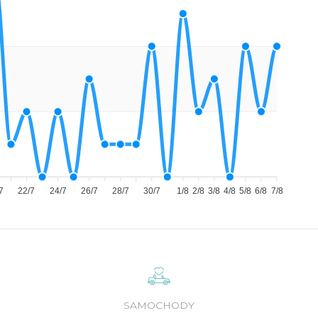
7
22/7
24/7
26/7
28/7
30/7
1/8
2/8
3/8
4/8
5/8
6/8
7/8
SAMOCHODY