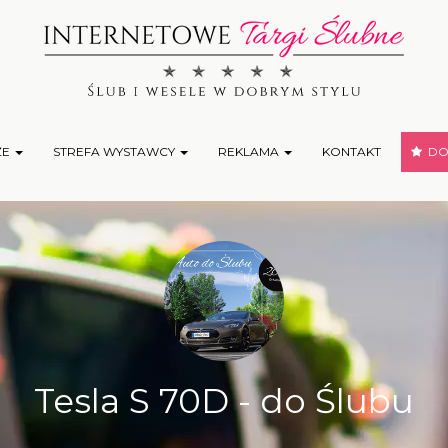
ŻE
STREFA WYSTAWCY
REKLAMA
KONTAKT
DOD
Tesla S 70D - do Ślubu