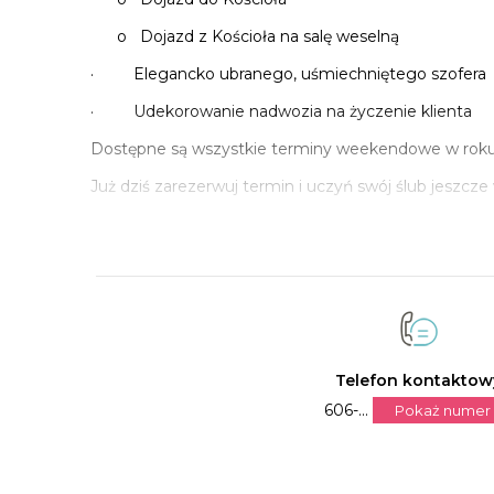
o Dojazd z Kościoła na salę weselną
· Elegancko ubranego, uśmiechniętego szofera
· Udekorowanie nadwozia na życzenie klienta
Dostępne są wszystkie terminy weekendowe w roku
Już dziś zarezerwuj termin i uczyń swój ślub jeszcz
Telefon kontaktow
606-...
Pokaż numer