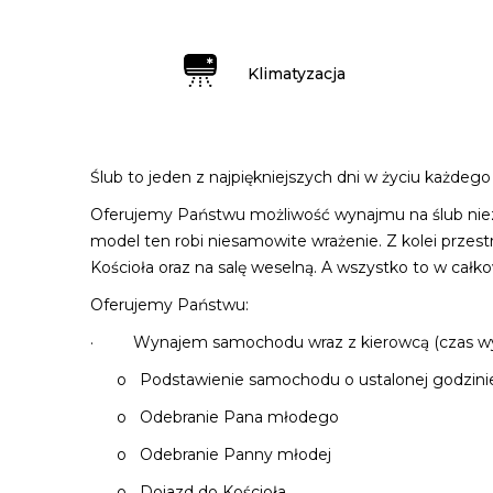
Klimatyzacja
Ślub to jeden z najpiękniejszych dni w życiu każdeg
Oferujemy Państwu możliwość wynajmu na ślub niez
model ten robi niesamowite wrażenie. Z kolei prze
Kościoła oraz na salę weselną. A wszystko to w całk
Oferujemy Państwu:
· Wynajem samochodu wraz z kierowcą (czas wy
o Podstawienie samochodu o ustalonej godzini
o Odebranie Pana młodego
o Odebranie Panny młodej
o Dojazd do Kościoła