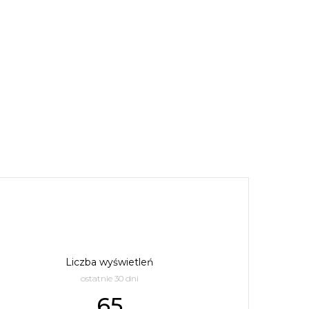
Liczba wyświetleń
ostatnie 30 dni
65