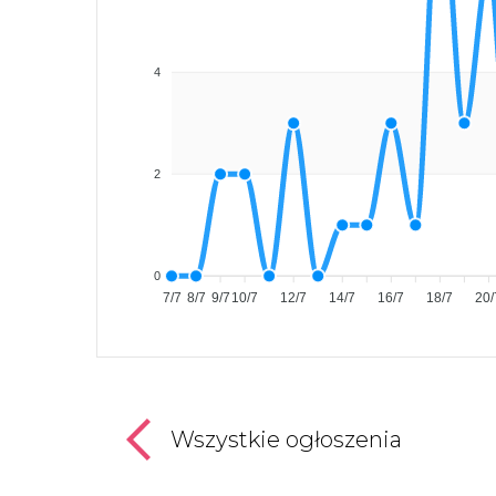
4
2
0
7/7
8/7
9/7
10/7
12/7
14/7
16/7
18/7
20/
Wszystkie ogłoszenia