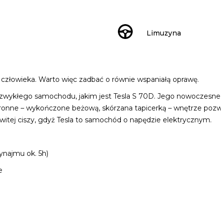
Limuzyna
o człowieka. Warto więc zadbać o równie wspaniałą oprawę.
wykłego samochodu, jakim jest Tesla S 70D. Jego nowoczesne, 
stronne – wykończone beżową, skórzana tapicerką – wnętrze po
owitej ciszy, gdyż Tesla to samochód o napędzie elektrycznym.
najmu ok. 5h)
e