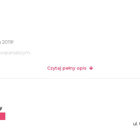
 2019!
e wspanialszym.
Czytaj pełny opis
y
ul