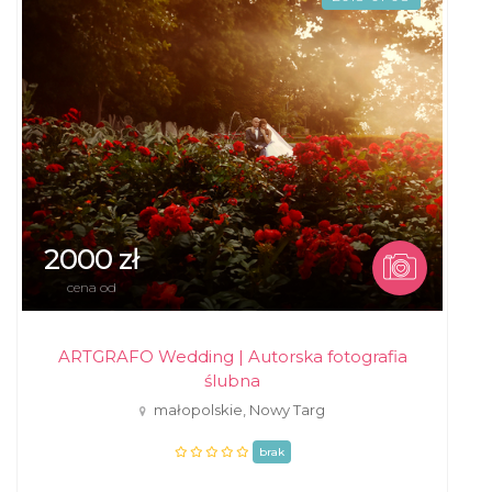
2000 zł
cena od
ARTGRAFO Wedding | Autorska fotografia
ślubna
małopolskie, Nowy Targ
brak