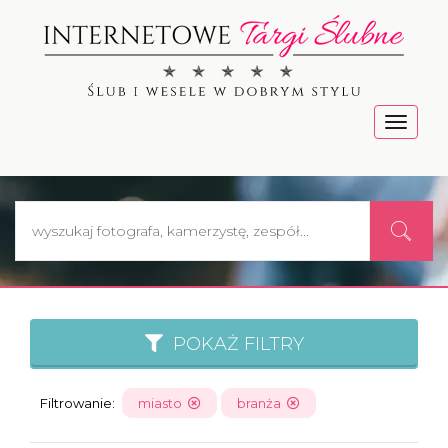
Menu
POKAŻ FILTRY
Filtrowanie:
miasto
branża