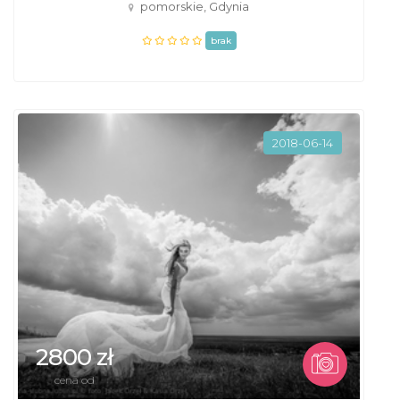
pomorskie, Gdynia
brak
2018-06-14
2800 zł
cena od