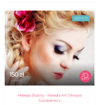
2017-11-17
150 zł
cena od
Makijaż Ślubny - Paradiz Art Olimpia
Goździewicz