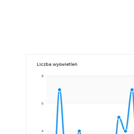
Liczba wyświetleń
8
6
4