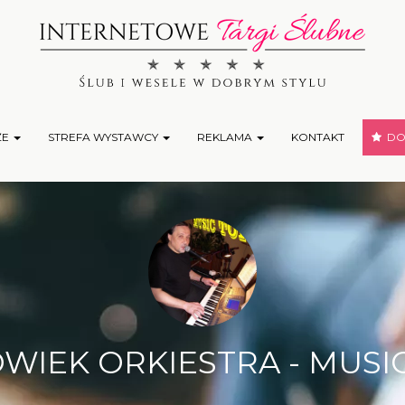
ŻE
STREFA WYSTAWCY
REKLAMA
KONTAKT
DOD
WIEK ORKIESTRA - MUSI