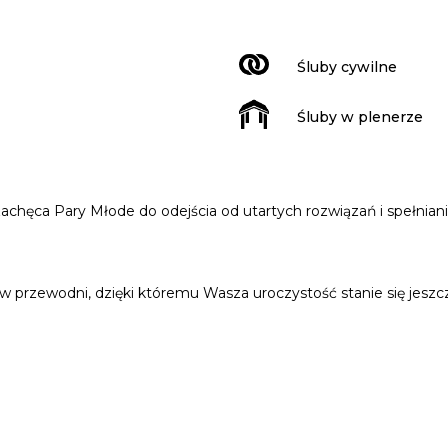
Śluby cywilne
Śluby w plenerze
achęca Pary Młode do odejścia od utartych rozwiązań i spełnian
przewodni, dzięki któremu Wasza uroczystość stanie się jeszcz