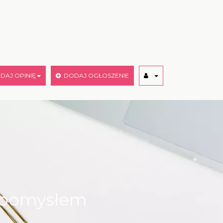
AJ OPINIĘ
DODAJ OGŁOSZENIE
z pomysłem