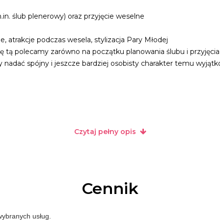
in. ślub plenerowy) oraz przyjęcie weselne
, atrakcje podczas wesela, stylizacja Pary Młodej
tą polecamy zarówno na początku planowania ślubu i przyjęcia w
nadać spójny i jeszcze bardziej osobisty charakter temu wyją
czalnię dekoracji w ramach, której wypożyczamy:
Czytaj pełny opis
o przyjęcia
a jako plan stołów
 powietrzu
Cennik
 plan stołów
łódzkiego.
 wybranych usług.