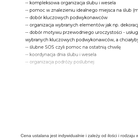
-- kompleksowa organizacja ślubu i wesela
-- pomoc w znalezieniu idealnego miejsca na ślub (m.
-- dobór kluczowych podwykonawców
-- organizacja wybranych elementów jak np. dekoracje
-- dobór motywu przewodniego uroczystości - usługę 
wybranych kluczowych podwykonawców, a chciałyby 
-- ślubne SOS czyli pomoc na ostatnią chwilę
-- koordynacja dnia ślubu i wesela
-- organizacja podróży poślubnej
W ramach naszych usług prowadzimy również wypoży
- złote sztućce - świetny akcent pasujący do każdeg
- drewniane ramy okienne - idealne do wykorzystani
- aparat Fuji Instax Mini 8 (biały)
- grę ringo - ciekawa rozrywka dla gości na świeżym
- drewniane drogowskazy, białe skrzynki, sztalugę na
Działamy na terenie województwa mazowieckiego i 
Cena ustalana jest indywidualnie i zależy od ilości i rodzaju