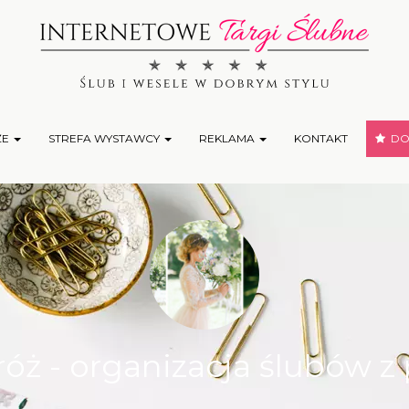
ŻE
STREFA WYSTAWCY
REKLAMA
KONTAKT
DOD
 róż - organizacja ślubów 