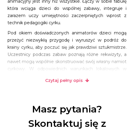
animacyjny jest inny niż wszystkie. Łączy w sobie fabułę
która wciąga dzieci do wspólnej zabawy, integruje i
zarazem uczy umiejętności zaczerpniętych wprost z
technik pedagogiki cyrku.
Pod okiem doświadczonych animatorów dzieci mogą
przeżyć niezwykłą przygodę i wyruszyć w podróż do
krainy cyrku, aby poczuć się jak prawdziwi sztukmistrze.
Uczestnicy podczas zabaw poznają różne rekwizyty, a
nawet mogą wspólnie skonstruować swój własny namiot
cyrkowy. W odpowiednich warunkach lokalowych w
imprezie może brać udział nasz profesjonalny
Czytaj pełny opis
szczudlarz.
Wypełnimy dzieciakom czas zabawą i licznymi
atrakcjami, które je zainteresują. W ten sposób dorośli
Masz pytania?
będą mieli możliwość niezakłóconej zabawy. Z naszymi
animatorami dzieci będą dobrze się bawić i jednocześnie
Skontaktuj się z
będą bezpieczne. Jesteśmy również przygotowani na
animacje na świeżym powietrzu, posiadamy duży namiot