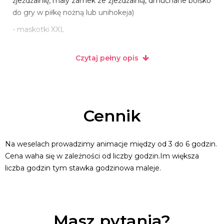
żjeżdżalnię, maly zamek ze zjeżdżalnią, dmuchane boisko
do gry w piłkę nożną lub unihokeja)
- maskotki XXL
- malowanie twarzy
Czytaj pełny opis
- balonowe zwierzaki, miecze, karabiny i inne twory
ludzkiej wyobraźni
- bańki mydlane XXL
- duże gry planszowe i zręcznościowe
Cennik
- zamykanie w bańkach
- animacje taneczne
Na weselach prowadzimy animacje między od 3 do 6 godzin.
Cena waha się w zależności od liczby godzin.Im większa
- zabawy z chustą klanza
liczba godzin tym stawka godzinowa maleje.
- szczudlarza
Zapraszam do odwiedzenia i polubienia naszego profilu
na facebooku.
Masz pytania?