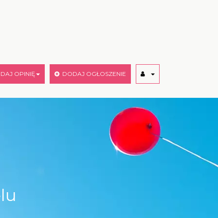
AJ OPINIĘ
DODAJ OGŁOSZENIE
lu