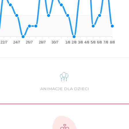
22/7
24/7
26/7
28/7
30/7
1/8
2/8
3/8
4/8
5/8
6/8
7/8
8/8
ANIMACJE DLA DZIECI