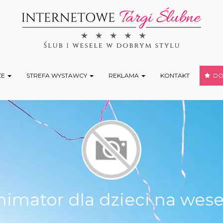
ŻE
STREFA WYSTAWCY
REKLAMA
KONTAKT
DOD
nimator dla dzieci na wese