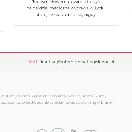
Jednym słowem powinna to być
najbardziej magiczna wyprawa w życiu,
której nie zapomina się nigdy.
E-MAIL
kontakt@internetowetargislubne.pl
scu! Znajdziesz tu ogłoszenia z branży weselnej. Portal Ślubny
a każdego, kto chce skutecznie zareklamować swoją firmę w branży