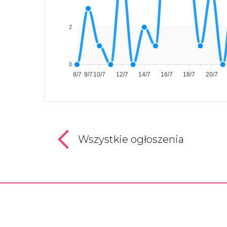
2
0
8/7
9/7
10/7
12/7
14/7
16/7
18/7
20/7
Wszystkie ogłoszenia