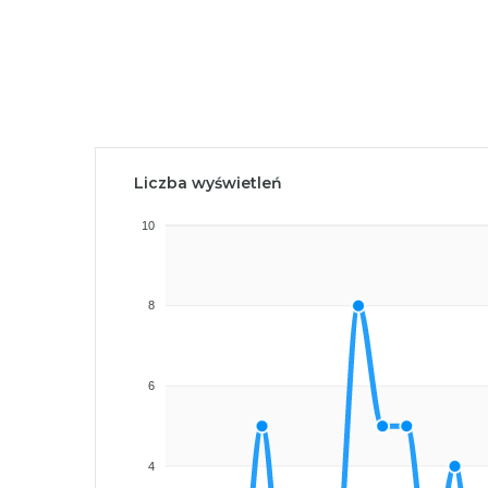
Liczba wyświetleń
10
8
6
4