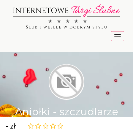
Menu
Aniołki - szczudlarze
- zł