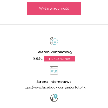
,luty, marzec, kwiecień, maj (zgłoś się po ofertę)
Wyślij wiadomość
Studniówki, imprezy okolicznościowe, prezentacje wideo
dla firm !!!
Zapraszam !!!
Posiadamy niezbędne uprawnienia do filmowania
dronem UAVO , ważne OC, oraz kurs liturgiczny do
fotografowania/filmowania w obiektach sakralnych.
Telefon kontaktowy
883-...
Pokaż numer
Strona internetowa
https://www.facebook.com/antonfoto4k