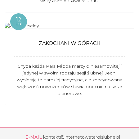
wszystkim doskwiera upał?
12
Lut
ZAKOCHANI W GÓRACH
Chyba każda Para Młoda marzy o niesamowitej i
jedynej w swoim rodzaju sesji ślubnej. Jedni
wybierają te bardziej tradycyjne, ale zdecydowana
większość nowożeńców stawia obecnie na sesje
plenerowe.
E-MAIL
kontakt@internetowetargislubne.pl