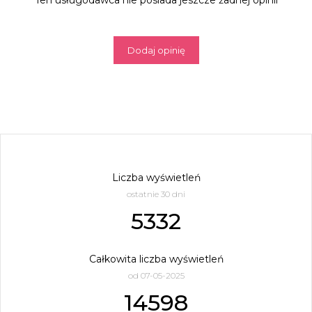
Ten usługodawca nie posiada jeszcze żadnej opinii
Dodaj opinię
Liczba wyświetleń
ostatnie 30 dni
5332
Całkowita liczba wyświetleń
od 07-05-2025
14598