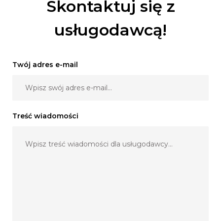
Skontaktuj się z
usługodawcą!
W zależności od Państwa potrzeb, marzeń czy
pomysłów jestem gotowy dostosować ofertę
Twój adres e-mail
indywidualnie.
POCZUJESZ SIĘ JAK GWIAZDA!
Treść wiadomości
Mała prezentacja auta
https://www.youtube.com/watch?v=VV3QbA1S7EI
https://www.youtube.com/watch?
time_continue=17&v=kTRDsHpUPl4