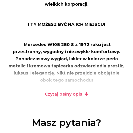
wielkich korporacji.
I TY MOŻESZ BYĆ NA ICH MIEJSCU!
Mercedes W108 280 S z 1972 roku jest
przestronny, wygodny i niezwykle komfortowy.
Ponadczasowy wygląd, lakier w kolorze perła
metalic i kremowa tapicerka odzwierciedla prestiż,
luksus i elegancję. Nikt nie przejdzie obojętnie
obok tego samochodu!
Czytaj pełny opis
Moja oferta obejmuje:
* wynajem samochodu
Masz pytania?
* obsługę w pełni wykwalifikowanego szofera
* przystrojenie samochodu wg własnych upodobań