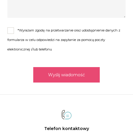
Oferta również na facebooku
Mercedes S Klasa. Zabytkiem do ślubu
TELEFON: 782 464 490
*Wyrażam zgodę na przetwarzanie oraz udostępnienie danych z
e-mail:
switalowski@wp.pl
formularza w celu odpowiedzi na zapytanie za pomocą poczty
elektronicznej i/lub telefonu
Wyślij wiadomość
Telefon kontaktowy