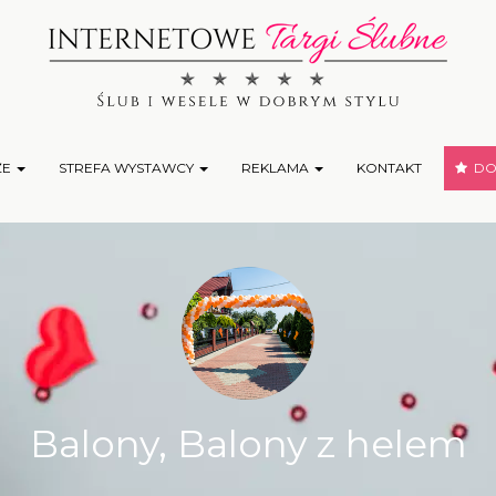
ŻE
STREFA WYSTAWCY
REKLAMA
KONTAKT
DOD
Balony, Balony z helem