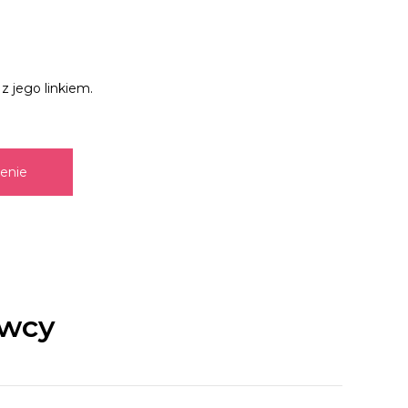
z jego linkiem.
zenie
awcy