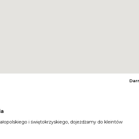
Dar
ia
łopolskiego i świętokrzyskiego, dojeżdżamy do kleintów