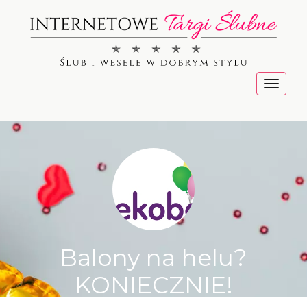
Menu
Balony na helu?
KONIECZNIE!