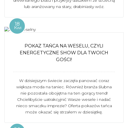
drewnianego blatu i przykryty daszkiem ze strzechą
lub aranżowany na stary, drabiniasty wóz.
18
Kwi
POKAZ TAŃCA NA WESELU, CZYLI
ENERGETYCZNE SHOW DLA TWOICH
GOŚCI!
W dzisiejszym świecie zaczęła panować coraz
większa moda na taniec. Również branża ślubna
nie pozostała obojętna na ten gorący trend!
Chcielibyście uatrakcyjnić Wasze wesele i nadać
nieco smaczku imprezie? Oferta pokazów tańca
może okazać się strzałem w dziesiątkę.