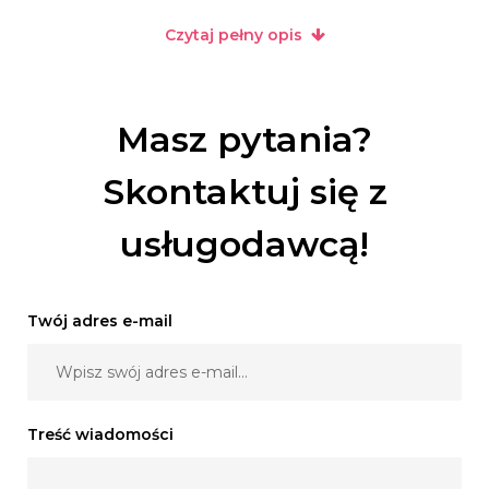
Balony wszyscy kochają i chętnie po nie sięgają :)
Czytaj pełny opis
W naszej ofertcie znajdziecie również wszelkiego rodzaju
dekoracje balonowe:
Balony helowe na różne okazje ( roczki, jubileusze, baby
Masz pytania?
shower, narodziny...)
a także bramy balonowe , cyfry, figury i inne różności.
Skontaktuj się z
usługodawcą!
Twój adres e-mail
Treść wiadomości