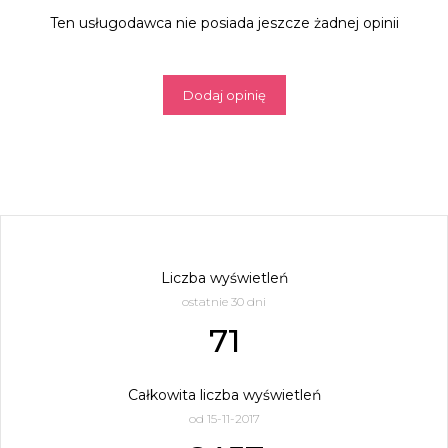
Ten usługodawca nie posiada jeszcze żadnej opinii
Dodaj opinię
Liczba wyświetleń
ostatnie 30 dni
71
Całkowita liczba wyświetleń
od 15-11-2017