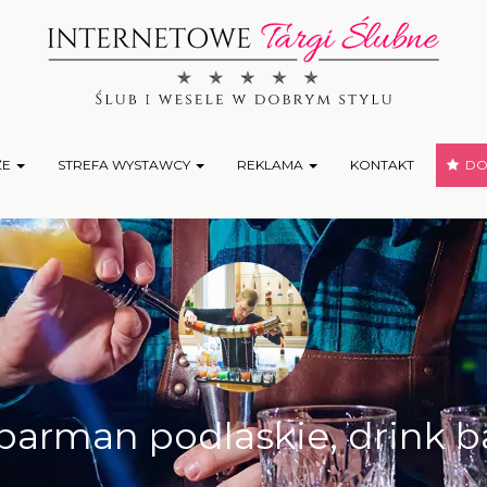
ŻE
STREFA WYSTAWCY
REKLAMA
KONTAKT
DOD
arman podlaskie, drink bar