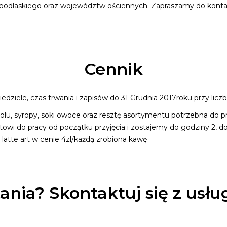
 podlaskiego oraz województw ościennych. Zapraszamy do konta
Cennik
edziele, czas trwania i zapisów do 31 Grudnia 2017roku przy licz
lu, syropy, soki owoce oraz resztę asortymentu potrzebna do p
otowi do pracy od początku przyjęcia i zostajemy do godziny 2
atte art w cenie 4zl/każdą zrobiona kawę
ania? Skontaktuj się z usł