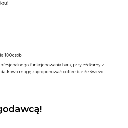
ktu!
bie 100osób
rofesjonalnego funkcjonowania baru, przyjeżdżamy z
, dodatkowo mogę zaproponować coffee bar że świeżo
ugodawcą!