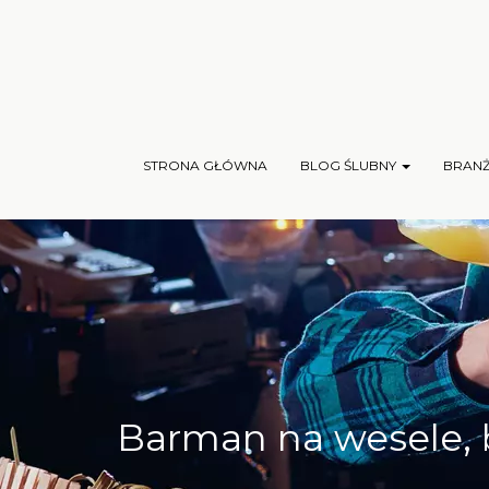
STRONA GŁÓWNA
BLOG ŚLUBNY
BRAN
Barman na wesele, b