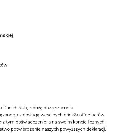
ńskiej
nków
Par ich ślub, z dużą dozą szacunku i
iązanego z obsługą weselnych drink&coffee barów.
e z tym doświadczenie, a na swoim koncie licznych,
two potwierdzenie naszych powyższych deklaracji.