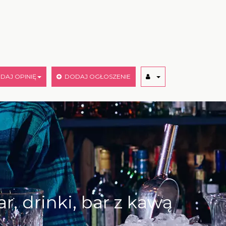
AJ OPINIĘ
DODAJ OGŁOSZENIE
, drinki, bar z kawą