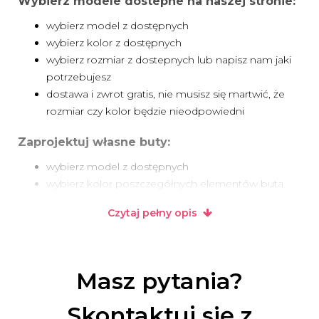
Wybierz modele dostepne na naszej stronie:
wybierz model z dostępnych
wybierz kolor z dostępnych
wybierz rozmiar z dostepnych lub napisz nam jaki
potrzebujesz
dostawa i zwrot gratis, nie musisz się martwić, że
rozmiar czy kolor będzie nieodpowiedni
Zaprojektuj własne buty:
wybierz model z dostępnych
wybierz kolor poszczegółnych elementów buta
wybierz rozmiar z dostepnych lub napisz nam jaki
Czytaj pełny opis
potrzebujesz
wprowadź modyfikacje do modelu jeżeji chcesz
coś zmienić
dostawa zawsze gratis :-)
Masz pytania?
Skontaktuj się z