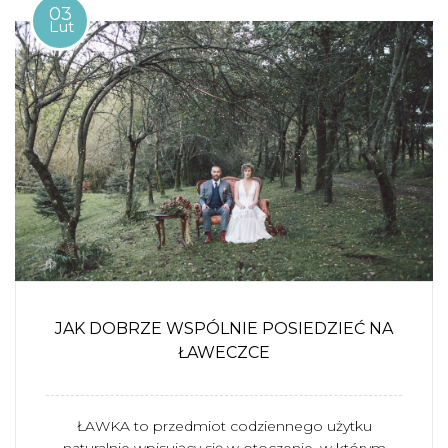
03
Lut
JAK DOBRZE WSPÓLNIE POSIEDZIEĆ NA
ŁAWECZCE
ŁAWKA to przedmiot codziennego użytku