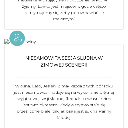
naturalnie wpisujący się w otoczenie, w którym
żyjemy. Ławka jest miejscem, gdzie często
zatrzymujemy się, żeby porozmawiać ze
znajomymi.
16
Gru
NIESAMOWITA SESJA ŚLUBNA W
ZIMOWEJ SCENERII
Wiosna. Lato, Jesień, Zima- każda z tych pór roku
jest niesamowita i nadaje się na wykonanie pięknej
i wyjątkowej sesji ślubnej. Jednak to właśnie zima
jest tym okresem, kiedy wszystko staje się
prześlicznie białe, tak jak biała jest suknia Panny
Młodej.