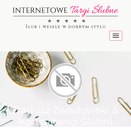
Menu
Dariusz Zwadowski &
Konsultanci Ślubni