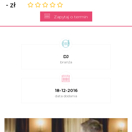
- zł
Zapytaj o termin
DJ
branża
18-12-2016
data dodania