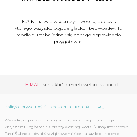
Każdy marzy o wspaniałym weselu, podczas
którego wszystko pójdzie gładko i bez wpadek. To
możliwe! Trzeba jednak się do tego odpowiednio
przygotować.
E-MAIL
kontakt@internetowetargislubne.pl
Polityka prywatności
Regulamin
Kontakt
FAQ
Wszystko, co potrzebne do organizacji wesela w jednym miejscu!
Znajdziesz tu ogłoszenia z branży weselnej. Portal Ślubny Internetowe
Targi Ślubne to również wyjątkowe miejsce dla każdego, kto chce