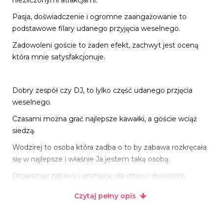
Pasja, doświadczenie i ogromne zaangażowanie to
podstawowe filary udanego przyjęcia weselnego.
Zadowoleni goście to żaden efekt, zachwyt jest oceną
która mnie satysfakcjonuje.
Dobry zespół czy DJ, to lylko część udanego przjęcia
weselnego.
Czasami można grać najlepsze kawałki, a goście wciąż
siedzą.
Wodzirej to osoba która zadba o to by zabawa rozkręcała
się w najlepsze i właśnie Ja jestem taką osobą.
Organizuję zabawy i animację dla dzieci i dorosłych.
Jedna osoba a naprawde wiele możliwości :)
Czytaj pełny opis
Zadbam o to aby wesele prowadzone było perfekcyjnie