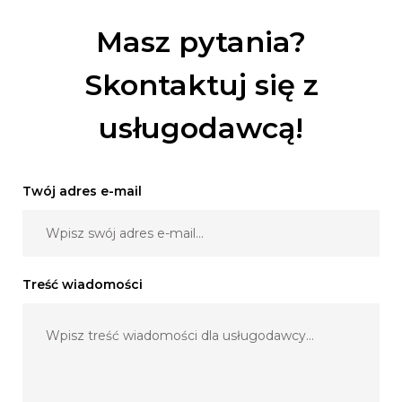
w każdym detalu, oświetlę parkiet jak i całą salę.
Wszystko w rozsądnej cenie a przede wszystkim
Masz pytania?
legalnie.
Skontaktuj się z
usługodawcą!
Twój adres e-mail
Treść wiadomości