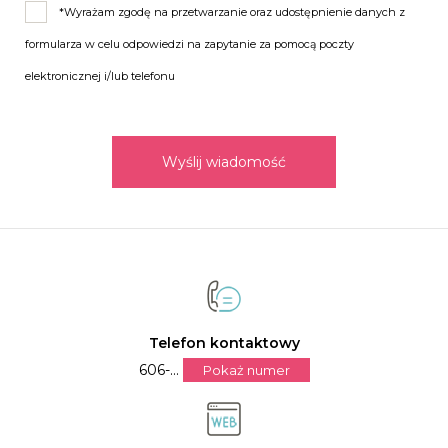
lokalu oraz liczby gości (do 300osób)
*Wyrażam zgodę na przetwarzanie oraz udostępnienie danych z
formularza w celu odpowiedzi na zapytanie za pomocą poczty
- oświetlenie statyczne i dynamiczne dostosowane do
elektronicznej i/lub telefonu
odtwarzanej muzyki
- ścisła współpraca z fotografem / kamerzystą / obsługą
lokalu
Wyślij wiadomość
- możliwość uzgodnienia indywidualnego scenariusza
imprezy czy listy utworów
Nasze usługi świadczymy w całej Polsce i nie tylko.
Działamy legalnie dlatego za nasze usługi zawsze
Telefon kontaktowy
wystawiamy paragon lub fakturę VAT.
606-...
Pokaż numer
Również możliwość płatności kartą.
Bagi Kompleksowe Usługi DJ-skie