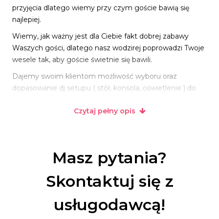
przyjęcia dlatego wiemy przy czym goście bawią się
najlepiej.
Wiemy, jak ważny jest dla Ciebie fakt dobrej zabawy
Waszych gości, dlatego nasz wodzirej poprowadzi Twoje
wesele tak, aby goście świetnie się bawili.
Dajemy swoim klientom możliwość wyboru oraz
dopasowanie dj setupu ( stół, konsola, oświetlenie ) do
klimatu w jakim urządzona jest sala
Czytaj pełny opis
bankietowa tj. rustykalny, industrialny, boho czy glamour.
Zapasowe oświetlenie, nagłośnienie oraz konsola dj-ska
to gwarancja nie przerwania imprezy z
Masz pytania?
powodów technicznych
Skontaktuj się z
Marzysz o odpowiedniej muzyce pasującej do motywu
przewodniego swojego wesela? Dla nas to nie problem-
usługodawcą!
pomożemy i zorganizujemy taką playlistę, abyście bawili
się najlepiej do samego rana.