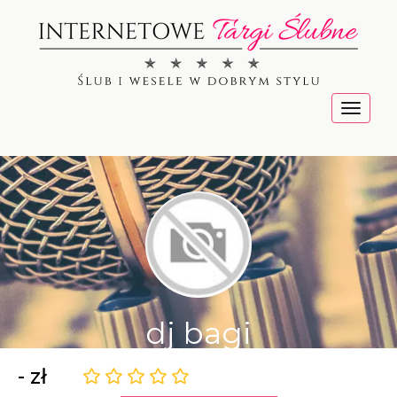
Menu
dj bagi
- zł