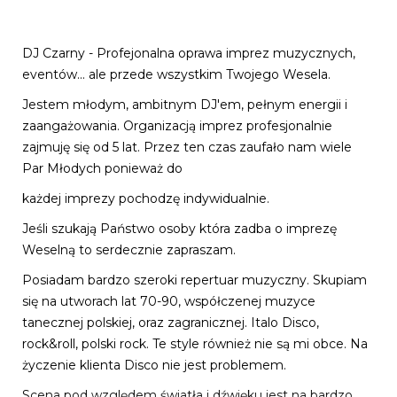
DJ Czarny - Profejonalna oprawa imprez muzycznych,
eventów... ale przede wszystkim Twojego Wesela.
Jestem młodym, ambitnym DJ'em, pełnym energii i
zaangażowania. Organizacją imprez profesjonalnie
zajmuję się od 5 lat. Przez ten czas zaufało nam wiele
Par Młodych ponieważ do
każdej imprezy pochodzę indywidualnie.
Jeśli szukają Państwo osoby która zadba o imprezę
Weselną to serdecznie zapraszam.
Posiadam bardzo szeroki repertuar muzyczny. Skupiam
się na utworach lat 70-90, współczenej muzyce
tanecznej polskiej, oraz zagranicznej. Italo Disco,
rock&roll, polski rock. Te style również nie są mi obce. Na
życzenie klienta Disco nie jest problemem.
Scena pod względem światła i dźwięku jest na bardzo