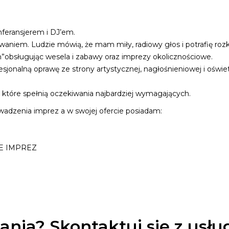
feransjerem i DJ’em.
aniem. Ludzie mówią, że mam miły, radiowy głos i potrafię roz
”obsługując wesela i zabawy oraz imprezy okolicznościowe.
jonalną oprawę ze strony artystycznej, nagłośnieniowej i oświet
które spełnią oczekiwania najbardziej wymagających.
owadzenia imprez a w swojej ofercie posiadam:
E IMPREZ
ania? Skontaktuj się z usł