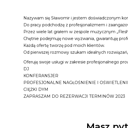
Nazywam się Sławomir i jestem doświadczonym kon
Do pracy podchodzę z profesjonalizmem i zaangażow
Przez wiele lat grałem w zespole muzycznym „Flesh
Chętnie podejmuję nowe wyzwania, gwarantuję profes
Każdą ofertę tworzę pod moich klientów.
Od pierwszej rozmowy szukam idealnych rozwiązań, 
Oferuję swoje usługi w zakresie profesjonalnego pr
DJ
KONFERANSJER
PROFESJONALNE NAGŁOŚNIENIE I OŚWIETLENI
CIĘŻKI DYM
ZAPRASZAM DO REZERWACJI TERMINÓW 2023
Masz pyt