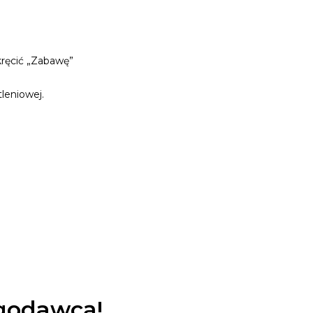
kręcić „Zabawę”
leniowej.
ugodawcą!