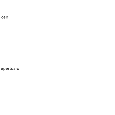
i cen
repertuaru