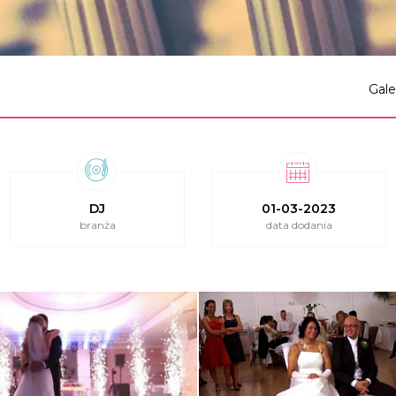
Gale
DJ
01-03-2023
branża
data dodania