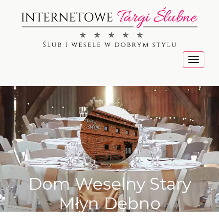
Menu
Dom Weselny Stary
Młyn Dębno