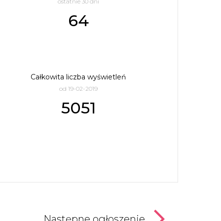
ostatnie 30 dni
64
Całkowita liczba wyświetleń
od 19-02-2019
5051
Następne ogłoszenie