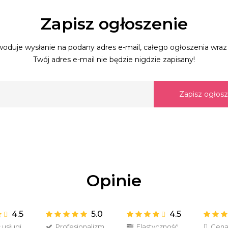
Zapisz ogłoszenie
oduje wysłanie na podany adres e-mail, całego ogłoszenia wraz 
Twój adres e-mail nie będzie nigdzie zapisany!
Zapisz ogłos
Opinie
4.5
5.0
4.5
usługi
Profesjonalizm
Elastyczność
Cen