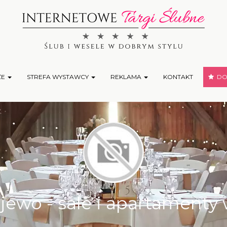
ŻE
STREFA WYSTAWCY
REKLAMA
KONTAKT
DOD
jewo - sale i apartamenty