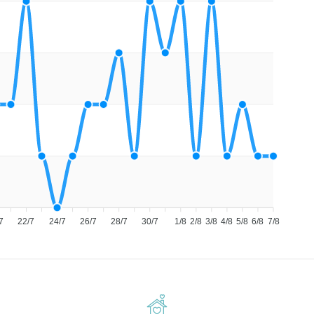
7
22/7
24/7
26/7
28/7
30/7
1/8
2/8
3/8
4/8
5/8
6/8
7/8