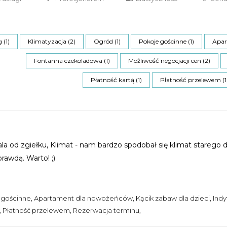
 (1)
Klimatyzacja (2)
Ogród (1)
Pokoje gościnne (1)
Apar
Fontanna czekoladowa (1)
Możliwość negocjacji cen (2)
Płatność kartą (1)
Płatność przelewem (1
a od zgiełku, Klimat - nam bardzo spodobał się klimat starego dw
prawdą. Warto! ;)
e gościnne, Apartament dla nowożeńców, Kącik zabaw dla dzieci, Ind
tą, Płatność przelewem, Rezerwacja terminu,