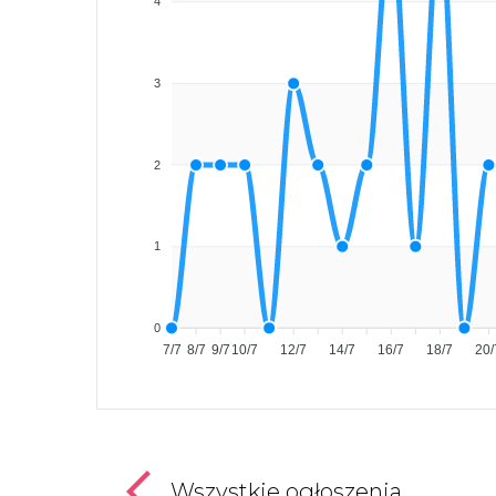
4
3
2
1
0
7/7
8/7
9/7
10/7
12/7
14/7
16/7
18/7
20/
Wszystkie ogłoszenia