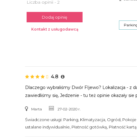
Liczba opinii - 2
Dodaj opinię
Parking
Kontakt z usługodawcą
4.8
Dlaczego wybraliśmy Dwór FIjewo? Lokalizacja - z dal
zawiedliśmy się, Jedzenie - tu też opinie okazały sie 
Marta
27-02-2020 r.
Świadczone usługi:
Parking, Klimatyzacja, Ogród, Pokoj
ustalane indywidualnie, Płatność gotówką, Płatność kar