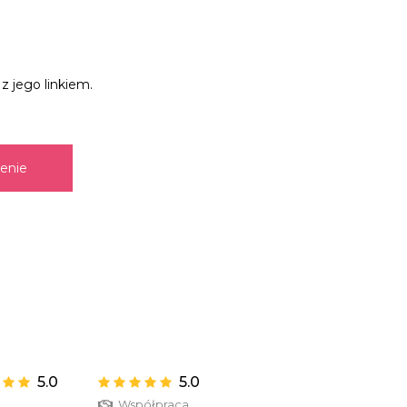
z jego linkiem.
zenie
5.0
5.0
a
Współpraca