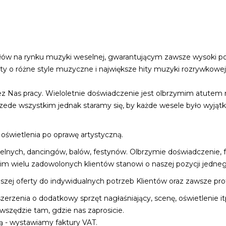
łów na rynku muzyki weselnej, gwarantującym zawsze wysoki po
ty o różne style muzyczne i największe hity muzyki rozrywkowej.
 Nas pracy. Wieloletnie doświadczenie jest olbrzymim atutem 
zede wszystkim jednak staramy się, by każde wesele było wyją
oświetlenia po oprawę artystyczną.
selnych, dancingów, balów, festynów. Olbrzymie doświadczenie
kim wielu zadowolonych klientów stanowi o naszej pozycji jednego
ej oferty do indywidualnych potrzeb Klientów oraz zawsze pro
rzenia o dodatkowy sprzęt nagłaśniający, scenę, oświetlenie it
zędzie tam, gdzie nas zaprosicie.
 - wystawiamy faktury VAT.