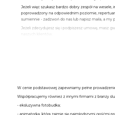
Jeżeli więc szukasz bardzo dobry zespół na wesele, 
poprowadzony na odpowiednim poziomie, repertuar z
sumiennie - zadzwoń do nas lub napisz maila, a my 
Jeżeli zdecydujesz się i podpiszesz umowę, masz gw
naszych klientów.
W cenie podstawowej zapewniamy pełne prowadzenie wes
Współpracujemy również z innymi firmami z branży ślu
- eksluzywna fotobudka;
- animatorka, która zajmie się najmłodszymi gośćmi pr