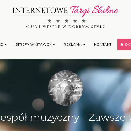
ŻE
STREFA WYSTAWCY
REKLAMA
KONTAKT
DOD
espół muzyczny - Zawsze