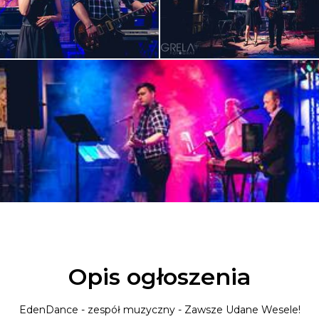
Opis ogłoszenia
EdenDance - zespół muzyczny - Zawsze Udane Wesele!