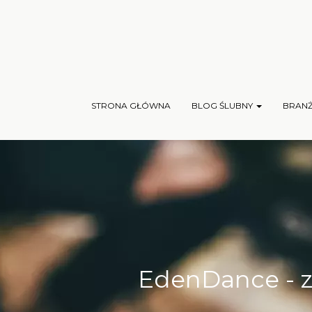
STRONA GŁÓWNA
BLOG ŚLUBNY
BRAN
EdenDance - z