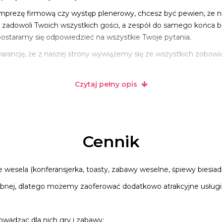
imprezę firmową czy występ plenerowy, chcesz być pewien, że nie
adowoli Twoich wszystkich gości, a zespół do samego końca będ
postaramy się odpowiedzieć na wszystkie Twoje pytania.
arancję, że z naszej strony wywiążemy się ze wszystkich zobow
Czytaj pełny opis
Cennik
ela (konferansjerka, toasty, zabawy weselne, śpiewy biesiadne
bnej, dlatego możemy zaoferować dodatkowo atrakcyjne usługi, k
owadząc dla nich gry i zabawy;