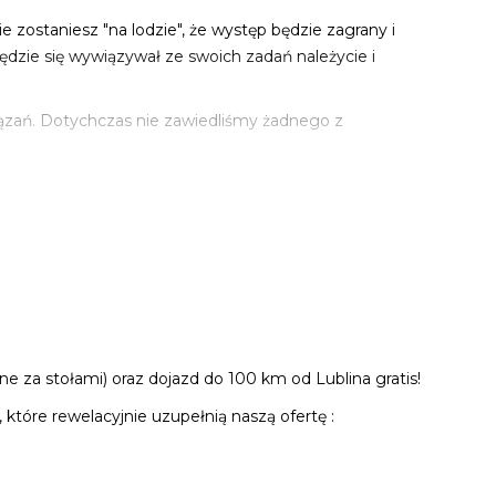
 zostaniesz "na lodzie", że występ będzie zagrany i
zie się wywiązywał ze swoich zadań należycie i
iązań. Dotychczas nie zawiedliśmy żadnego z
 za stołami) oraz dojazd do 100 km od Lublina gratis!
tóre rewelacyjnie uzupełnią naszą ofertę :