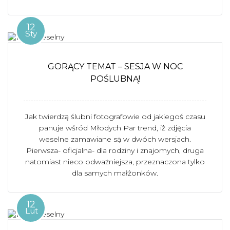
12
Sty
GORĄCY TEMAT – SESJA W NOC
POŚLUBNĄ!
Jak twierdzą ślubni fotografowie od jakiegoś czasu
panuje wśród Młodych Par trend, iż zdjęcia
weselne zamawiane są w dwóch wersjach.
Pierwsza- oficjalna- dla rodziny i znajomych, druga
natomiast nieco odważniejsza, przeznaczona tylko
dla samych małżonków.
12
Lut