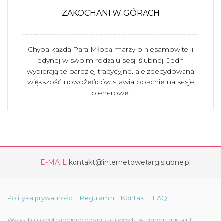
ZAKOCHANI W GÓRACH
Chyba każda Para Młoda marzy o niesamowitej i
jedynej w swoim rodzaju sesji ślubnej. Jedni
wybierają te bardziej tradycyjne, ale zdecydowana
większość nowożeńców stawia obecnie na sesje
plenerowe.
E-MAIL
kontakt@internetowetargislubne.pl
Polityka prywatności
Regulamin
Kontakt
FAQ
Wszystko, co potrzebne do organizacji wesela w jednym miejscu!