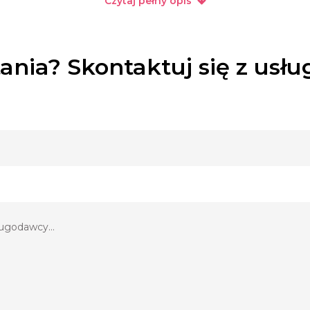
Czytaj pełny opis
 z oczepinami i wszelkimi innymi elementami uroczystości, film plenerowy (w 
cowy, lista gości na końcu filmu(na życzenie), skrót filmu ok. 10 min w odz
ania? Skontaktuj się z usł
ualne okładki + SKRÓT na płycie BLUE RAY (przy opcji HD)
1)
ELNE
przyjęcie weselne do godz. pierwszej, ok.350 zdjęć z tego 60 powiększeń (13x
ŁA + PRZYJĘCIE WESELNE