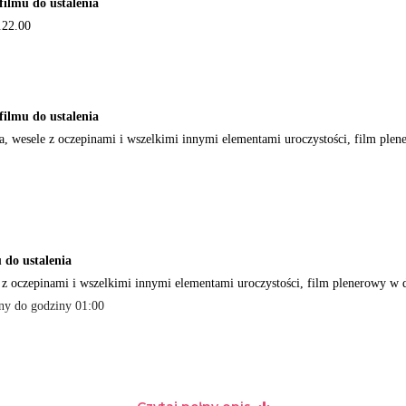
mu do ustalenia
.22.00
mu do ustalenia
a, wesele z oczepinami i wszelkimi innymi elementami uroczystości, film plen
o ustalenia
e z oczepinami i wszelkimi innymi elementami uroczystości, film plenerowy w 
cny do godziny 01:00
ÓW), czas filmu 50-90 min. (do ustalenia)