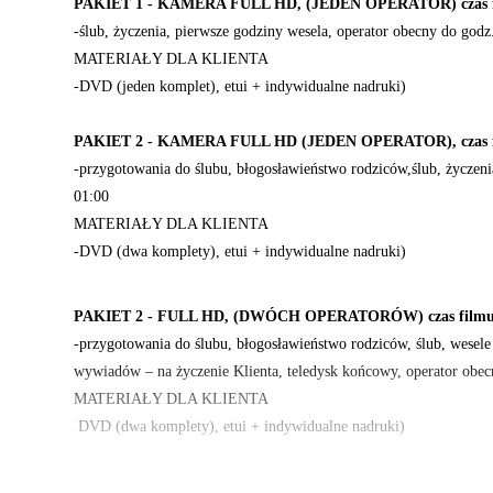
PAKIET 1 - KAMERA FULL HD, (JEDEN OPERATOR) czas fil
-ślub, życzenia, pierwsze godziny wesela, operator obecny do godz
MATERIAŁY DLA KLIENTA
-DVD (jeden komplet), etui + indywidualne nadruki)
PAKIET 2 - KAMERA FULL HD (JEDEN OPERATOR), czas fil
-przygotowania do ślubu, błogosławieństwo rodziców,ślub, życzeni
01:00
MATERIAŁY DLA KLIENTA
-DVD (dwa komplety), etui + indywidualne nadruki)
PAKIET 2 - FULL HD, (DWÓCH OPERATORÓW) czas filmu d
-przygotowania do ślubu, błogosławieństwo rodziców, ślub, wesel
wywiadów – na życzenie Klienta, teledysk końcowy, operator obe
MATERIAŁY DLA KLIENTA
DVD (dwa komplety), etui + indywidualne nadruki)
PAKIET 4- DSLR - LUSTRZANKI FULL HD (DWÓCH OPERATOR