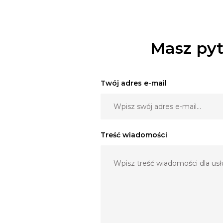
-przygotowania do ślubu, błogosławieństwo rodziców, ślub, wesele
możliwe przeprowadzenie krótkich wywiadów (na życzenie)skrót koń
szt.,operator obecny do godziny pierwszej w nocy
Masz pyt
MATERIAŁY DLA KLIENTA
-PENDRIVE, DVD ( dwa komplety-pełna wersja), etui + indywid
Twój adres e-mail
FOTOGRAFIA OFERTA
PAKIET 1 - SESJA PLENEROWA
sesja plenerowa, ok. 120 zdjęć z tego 30 powiększeń (20x30/15x2
Treść wiadomości
wszystkie zdjęcia na płycie DVD plus album*
PAKIET 2 – REPORTAŻ Z KOŚCIOŁA + PRZYJĘCIE WES
reportaż w kościele, ok. 100 zdjęć z tego 40 powiększeń (13x18), 
PAKIET 3 –SESJA PLENEROWA + REPORTAŻ Z KOŚCIO