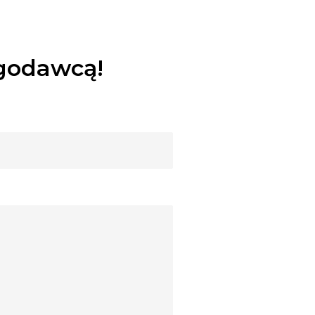
dniu ślubu na życzenie Klienta), kościół podsumowanie (klip),
ielnym pliku MP 4, klipy MP 4 do strony internetowej – 3
ugodawcą!
18), wszystkie zdjęcia na płycie DVD plus album*