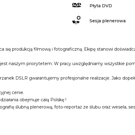
Płyta DVD
Sesja plenerowa
jąca się produkcją filmową i fotograficzną. Ekipę stanowi doświ
cji jest naszym priorytetem. W pracy uwzględniamy wszystkie po
ustrzanek DSLR gwarantujemy profesjonalne realizacje. Jako dope
jnej cenie.
ziałania obejmuje całą Polskę !
ografię ślubną plenerową, foto-reportaż ze ślubu oraz wesela, se