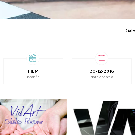
Gale
FILM
30-12-2016
branża
data dodania