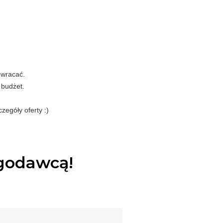
e wracać.
 budżet.
egóły oferty :)
ugodawcą!