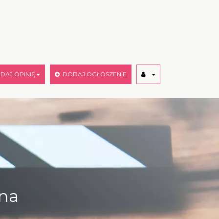
AJ OPINIĘ
DODAJ OGŁOSZENIE
bna