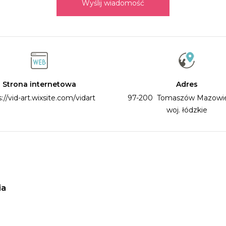
Wyślij wiadomość
Strona internetowa
Adres
://vid-art.wixsite.com/vidart
97-200 Tomaszów Mazow
woj. łódzkie
ia