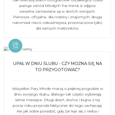
Jak twierdzą ślubni fotografowie od jakiegoś czasu
panuje wśród Młodych Par trend, iż zdjęcia
weselne zamawiane są w dwóch wersjach.
Pierwsza- oficjalna- dla rodziny i znajomych, druga
natomiast nieco odważniejsza, przeznaczona tylko
dla samych małżonków.
06
Sie
UPAŁ W DNIU ŚLUBU - CZY MOŻNA SIĘ NA
TO PRZYGOTOWAĆ?
Wszystkie Pary Młode marzą o pięknej pogodzie w
dniu swojego ślubu, dlatego tak często wybierają
letnie miesiące. Długi dzień, słońce i bujna o tej
porze roku przyroda faktycznie do tego zachęcają.
Ale jak sobie poradzić, gdy żar leje się z nieba i