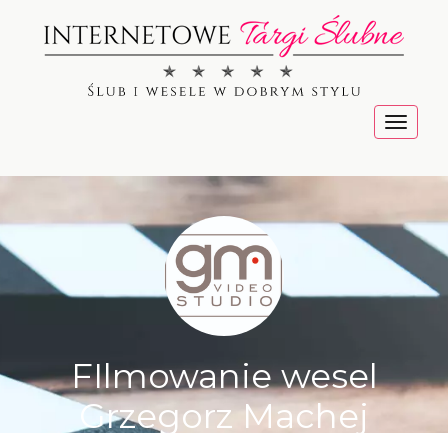
Menu
FIlmowanie wesel
Grzegorz Machej