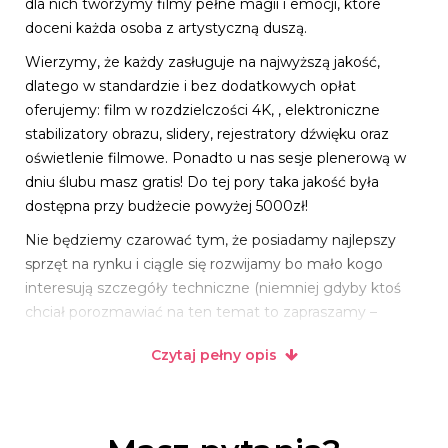
dla nich tworzymy filmy pełne magii i emocji, które
doceni każda osoba z artystyczną duszą.
Wierzymy, że każdy zasługuje na najwyższą jakość,
dlatego w standardzie i bez dodatkowych opłat
oferujemy: film w rozdzielczości 4K, , elektroniczne
stabilizatory obrazu, slidery, rejestratory dźwięku oraz
oświetlenie filmowe. Ponadto u nas sesje plenerową w
dniu ślubu masz gratis! Do tej pory taka jakość była
dostępna przy budżecie powyżej 5000zł!
Nie będziemy czarować tym, że posiadamy najlepszy
sprzęt na rynku i ciągle się rozwijamy bo mało kogo
interesują szczegóły techniczne (niemniej gdyby ktoś
chciał porozmawiać na ten temat to zapraszamy –
uwielbiamy dyskusje techniczne;)) Zamiast tego, po
Czytaj pełny opis
prostu obejrzyj nasze filmy!:)
Jesteśmy z dolnego śląska, ale odległość nie stanowi dla
nas problemu - dojedziemy, dolecimy i dopłyniemy w
każde miejsce:) Co najważniejsze dojazd do 200 km