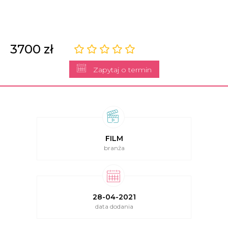
fotografia w stylu
cinema-boho
3700 zł
Zapytaj o termin
FILM
branża
28-04-2021
data dodania