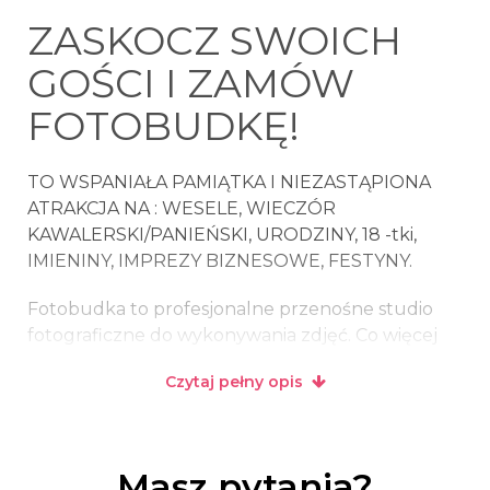
ZASKOCZ SWOICH
GOŚCI I ZAMÓW
FOTOBUDKĘ!
TO WSPANIAŁA PAMIĄTKA I NIEZASTĄPIONA
ATRAKCJA NA : WESELE, WIECZÓR
KAWALERSKI/PANIEŃSKI, URODZINY, 18 -tki,
IMIENINY, IMPREZY BIZNESOWE, FESTYNY.
Fotobudka to profesjonalne przenośne studio
fotograficzne do wykonywania zdjęć. Co więcej
od razu wydrukuje wykonane zdjęcia oraz
Czytaj pełny opis
umożliwi natychmiastowe wysłanie ich na e-mail,
Facebook lub Twitter. Trzeba tylko zapozować,
nie zapominając o śmiesznych gadżetach i
gotowe! Po 20 sekundach można już odebrać
Masz pytania?