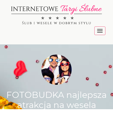
Menu
FOTOBUDKA najlepsza
atrakcja na wesela