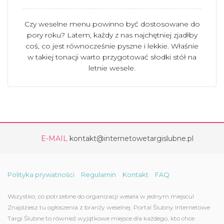
Czy weselne menu powinno być dostosowane do
pory roku? Latem, każdy z nas najchętniej zjadłby
coś, co jest równocześnie pyszne i lekkie. Właśnie
w takiej tonacji warto przygotować słodki stół na
letnie wesele.
E-MAIL
kontakt@internetowetargislubne.pl
Polityka prywatności
Regulamin
Kontakt
FAQ
Wszystko, co potrzebne do organizacji wesela w jednym miejscu!
Znajdziesz tu ogłoszenia z branży weselnej. Portal Ślubny Internetowe
Targi Ślubne to również wyjątkowe miejsce dla każdego, kto chce