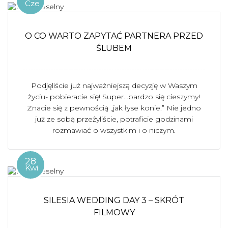
Cze
O CO WARTO ZAPYTAĆ PARTNERA PRZED
ŚLUBEM
Podjęliście już najważniejszą decyzję w Waszym
życiu- pobieracie się! Super…bardzo się cieszymy!
Znacie się z pewnością „jak łyse konie.” Nie jedno
już ze sobą przeżyliście, potraficie godzinami
rozmawiać o wszystkim i o niczym.
28
Kwi
SILESIA WEDDING DAY 3 – SKRÓT
FILMOWY