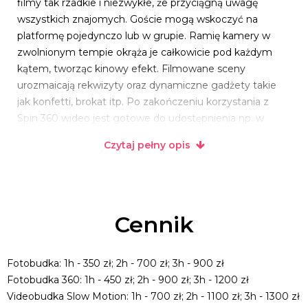
filmy tak rzadkie i niezwykłe, że przyciągną uwagę
wszystkich znajomych. Goście mogą wskoczyć na
platformę pojedynczo lub w grupie. Ramię kamery w
zwolnionym tempie okrąża je całkowicie pod każdym
kątem, tworząc kinowy efekt. Filmowane sceny
urozmaicają rekwizyty oraz dynamiczne gadżety takie
jak konfetti, brokat itp. Po zakończeniu korzystania z
Spin 360 wideo jest gotowe do udostępnienia np. w
social mediach. W ciągu tygodnia po imprezie wysyłamy
Czytaj pełny opis
zmontowany film z najciekawszymi ujęciami w formie
teledysku.
Oferujemy również usługi standardowej fotobudki, która
naszym zdaniem jest doskonałym uzupełnieniem dla
Cennik
videobudki i spin 360. Fotobudka to już kalsyka i
obowiązek, każdego wesela. Sprawdza się również na
eventach, imprezach, urodzinach, studniówkach,
Fotobudka: 1h - 350 zł; 2h - 700 zł; 3h - 900 zł
komuniach. integracjach, piknikach, festynach, targach.
Fotobudka 360: 1h - 450 zł; 2h - 900 zł; 3h - 1200 zł
Atrakcja ta rozrusza każde towarzystwo, a zdjęcia będą
Videobudka Slow Motion: 1h - 700 zł; 2h - 1100 zł; 3h - 1300 zł
przypominać o udanej zabawie. Podczas trwania usługi