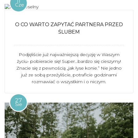
11
Cze
O CO WARTO ZAPYTAĆ PARTNERA PRZED
ŚLUBEM
Podjęliście już najważniejszą decyzję w Waszym
życiu- pobieracie się! Super…bardzo się cieszymy!
Znacie się z pewnością „jak łyse konie.” Nie jedno
już ze sobą przeżyliście, potraficie godzinami
rozmawiać o wszystkim i o niczym.
27
Sie