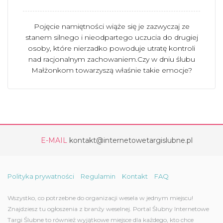
Pojęcie namiętności wiąże się je zazwyczaj ze
stanem silnego i nieodpartego uczucia do drugiej
osoby, które nierzadko powoduje utratę kontroli
nad racjonalnym zachowaniem.Czy w dniu ślubu
Małżonkom towarzyszą właśnie takie emocje?
E-MAIL
kontakt@internetowetargislubne.pl
Polityka prywatności
Regulamin
Kontakt
FAQ
Wszystko, co potrzebne do organizacji wesela w jednym miejscu!
Znajdziesz tu ogłoszenia z branży weselnej. Portal Ślubny Internetowe
Targi Ślubne to również wyjątkowe miejsce dla każdego, kto chce