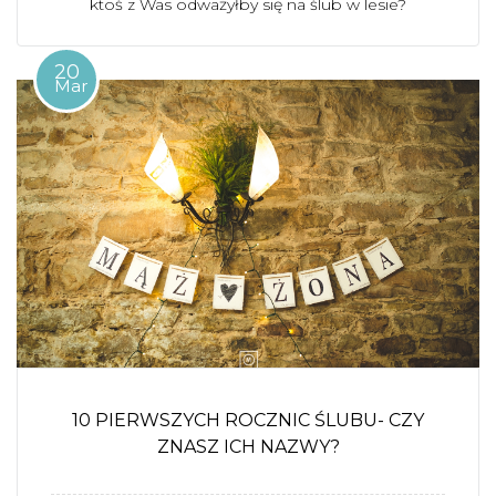
ktoś z Was odważyłby się na ślub w lesie?
20
Mar
10 PIERWSZYCH ROCZNIC ŚLUBU- CZY
ZNASZ ICH NAZWY?