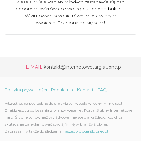
wesela. Wiele Panien Młodych zastanawia się nad
doborem kwiatów do swojego ślubnego bukietu.
W zimowym sezonie również jest w czym
wybierać. Przekonajcie się sami!
E-MAIL
kontakt@internetowetargislubne.pl
Polityka prywatności
Regulamin
Kontakt
FAQ
Wszystko, co potrzebne do organizacji wesela w jednym miejscu!
Znajdziesz tu ogłoszenia z branży weselnej. Portal Ślubny Internetowe
Targi Ślubne to również wyjątkowe miejsce dla każdego, kto chce
skutecznie zareklamować swoją firmę w branży ślubnej.
Zapraszamy także do śledzenia
naszego bloga ślubnego!