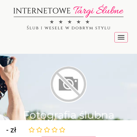
Menu
Fotografia ślubna
- zł