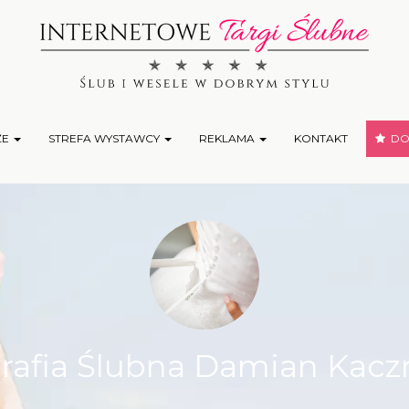
ŻE
STREFA WYSTAWCY
REKLAMA
KONTAKT
DOD
rafia Ślubna Damian Kac