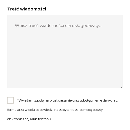
kolorystyce.
Treść wiadomości
Dajemy Państwu
możliwość wyboru jej
aranżacji – z
wykorzystaniem
stołów
prostokątnych. Z
przyjemnością
*Wyrażam zgodę na przetwarzanie oraz udostępnienie danych z
podejmiemy się
formularza w celu odpowiedzi na zapytanie za pomocą poczty
organizacji tak
elektronicznej i/lub telefonu
ważnej uroczystości,