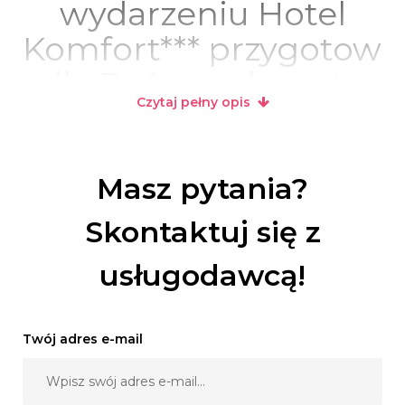
wydarzeniu Hotel
Komfort*** przygotowa
dla Państwa bogatą
Czytaj pełny opis
ofertę weselną.
Przestronna sala
bankietowa pozwala
Masz pytania?
na organizację
Skontaktuj się z
przyjęcia weselnego
usługodawcą!
do 150 osób. Sala –
klimatyzowana,
Twój adres e-mail
gustowna, utrzymana
w ciepłej i jasnej