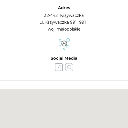
menu weselnego.
Adres
32-442 Krzywaczka
Z Hotelem
ul. Krzywaczka 991 991
Komfort*** rozpoczniec
woj. małopolskie
Państwo nowy etap
życia w
Social Media
niepowtarzalnym
stylu.