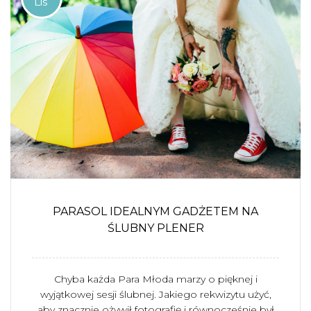
Lis
PARASOL IDEALNYM GADŻETEM NA
ŚLUBNY PLENER
Chyba każda Para Młoda marzy o pięknej i
wyjątkowej sesji ślubnej. Jakiego rekwizytu użyć,
aby znacznie ożywił fotografię i równocześnie był