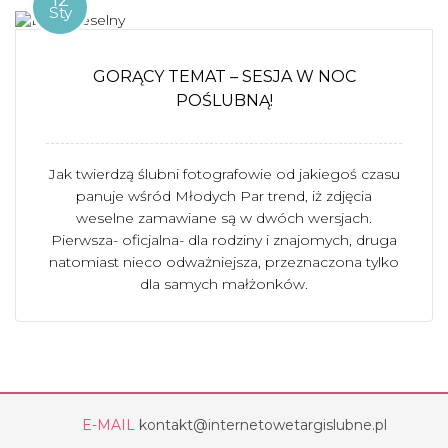
12
Sty
GORĄCY TEMAT – SESJA W NOC
POŚLUBNĄ!
Jak twierdzą ślubni fotografowie od jakiegoś czasu
panuje wśród Młodych Par trend, iż zdjęcia
weselne zamawiane są w dwóch wersjach.
Pierwsza- oficjalna- dla rodziny i znajomych, druga
natomiast nieco odważniejsza, przeznaczona tylko
dla samych małżonków.
E-MAIL
kontakt@internetowetargislubne.pl