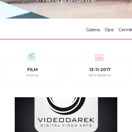
Galeria
Opis
Cenni
FILM
13-11-2017
branża
data dodania