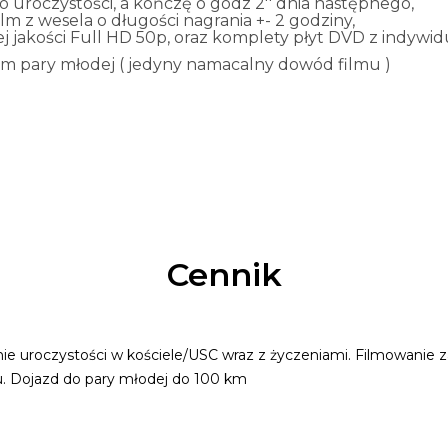
uroczystości, a kończę o godz 2'' dnia następnego,
 z wesela o długości nagrania +- 2 godziny,
 jakości Full HD 50p, oraz komplety płyt DVD z indywid
iem pary młodej ( jedyny namacalny dowód filmu )
Cennik
ie uroczystości w kościele/USC wraz z życzeniami. Filmowanie 
ku. Dojazd do pary młodej do 100 km