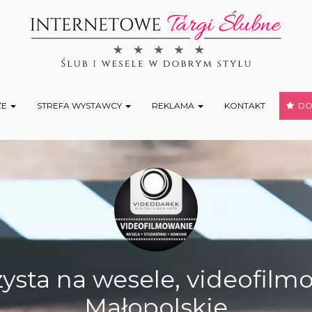
ŻE
STREFA WYSTAWCY
REKLAMA
KONTAKT
DOD
sta na wesele, videofilmo
Małopolskie