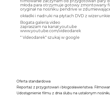
filmowanie zaczynam od przygotowań pary do 
młoda para otrzymuje gotowy zmontowany film
oryginał na nośniku pendrive w zdumiewającej
okładki i nadruki na płytach DVD z wizerunk
Bogata galeria video
zapraszam na kanał youtube
www.youtube.com/videodarek
" Videodarek" szukaj w google
Oferta standardowa
Reportaż z przygotowań i błogosławieństwa. Filmowan
Udostępnienie filmu z dnia ślubu na ustalonym nośni