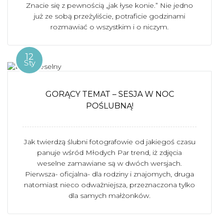
Znacie się z pewnością „jak łyse konie.” Nie jedno
już ze sobą przeżyliście, potraficie godzinami
rozmawiać o wszystkim i o niczym.
12
Sty
GORĄCY TEMAT – SESJA W NOC
POŚLUBNĄ!
Jak twierdzą ślubni fotografowie od jakiegoś czasu
panuje wśród Młodych Par trend, iż zdjęcia
weselne zamawiane są w dwóch wersjach.
Pierwsza- oficjalna- dla rodziny i znajomych, druga
natomiast nieco odważniejsza, przeznaczona tylko
dla samych małżonków.