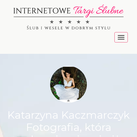
Menu
Katarzyna Kaczmarczyk
Fotografia, która