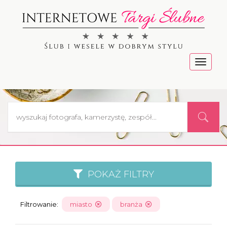
Menu
POKAŻ FILTRY
Filtrowanie:
miasto
branża