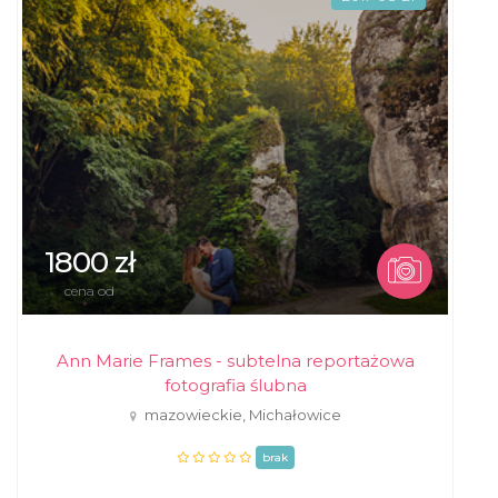
1800 zł
cena od
Ann Marie Frames - subtelna reportażowa
fotografia ślubna
mazowieckie, Michałowice
brak