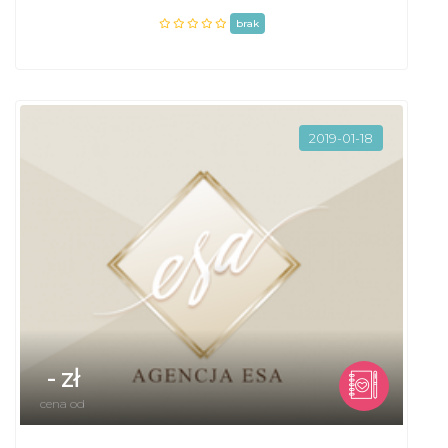
brak
2019-01-18
- zł
cena od