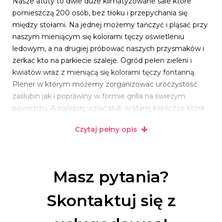
Nasze atuty to dwie duże klimatyzowane sale które
pomieszczą 200 osób, bez tłoku i przepychania się
między stołami. Na jednej możemy tańczyć i pląsać przy
naszym mieniącym się kolorami tęczy oświetleniu
ledowym, a na drugiej próbować naszych przysmaków i
zerkać kto na parkiecie szaleje. Ogród pełen zieleni i
kwiatów wraz z mieniącą się kolorami tęczy fontanną.
Plener w którym możemy zorganizować uroczystość
zaślubin jak i poprawiny w formie grilla na świeżym
powietrzu. A najlepiej wziąć ślub w starej kapliczce która
znajduje się 150 metrów od naszego obiektu.
Czytaj pełny opis
Posiadamy 86 miejsc noclegowych, każdy pokój z
łazienką. Nasz apartament Pary Młodej spełni wszelkie
oczekiwania podczas pierwszej nocy poślubnej.
Masz pytania?
Oczywiście apartament jest dla Was Młodzi gratis.
Co nas jeszcze wyróżnia, wyjątkowo korzystny stosunek
Skontaktuj się z
ceny do proponowanego menu,
a więc alkohol macie gratis, stół wiejski z naszymi