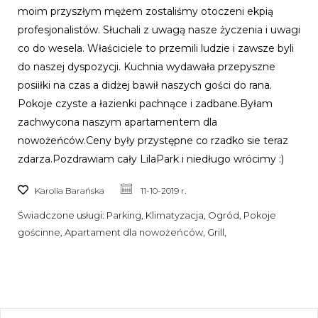
moim przyszłym mężem zostaliśmy otoczeni ekpią
profesjonalistów. Słuchali z uwagą nasze życzenia i uwagi
co do wesela. Właściciele to przemili ludzie i zawsze byli
do naszej dyspozycji. Kuchnia wydawała przepyszne
posiiłki na czas a didżej bawił naszych gości do rana.
Pokoje czyste a łazienki pachnące i zadbane.Byłam
zachwycona naszym apartamentem dla
nowożeńców.Ceny były przystępne co rzadko sie teraz
zdarza.Pozdrawiam cały LilaPark i niedługo wrócimy :)
Karolia Barańska
11-10-2019 r.
Świadczone usługi:
Parking, Klimatyzacja, Ogród, Pokoje
gościnne, Apartament dla nowożeńców, Grill,