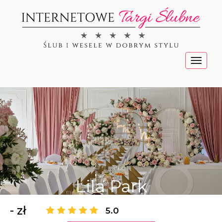
Menu
Lila Park
- zł
5.0