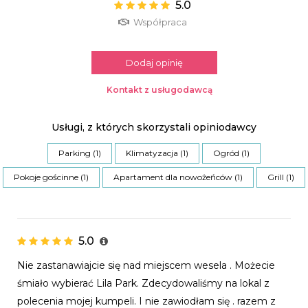
5.0
Współpraca
Dodaj opinię
Kontakt z usługodawcą
Usługi, z których skorzystali opiniodawcy
Parking (1)
Klimatyzacja (1)
Ogród (1)
Pokoje gościnne (1)
Apartament dla nowożeńców (1)
Grill (1)
5.0
Nie zastanawiajcie się nad miejscem wesela . Możecie
śmiało wybierać Lila Park. Zdecydowaliśmy na lokal z
polecenia mojej kumpeli. I nie zawiodłam się . razem z