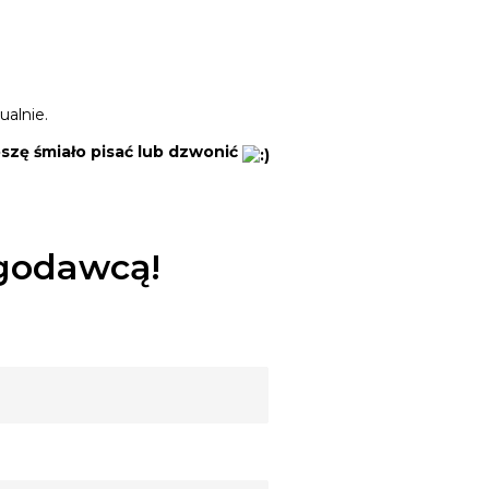
ualnie.
oszę śmiało pisać lub dzwonić
ugodawcą!