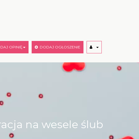
AJ OPINIĘ
DODAJ OGŁOSZENIE
racja na wesele ślub