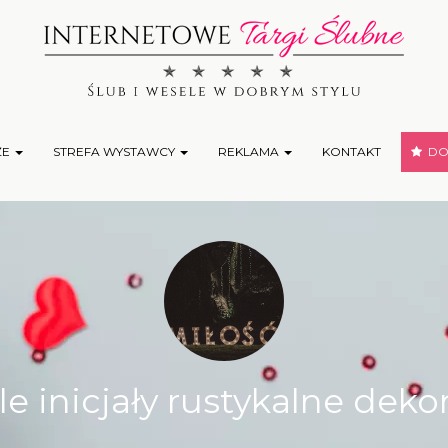
ŻE
STREFA WYSTAWCY
REKLAMA
KONTAKT
DOD
 inicjały rustykalne deko