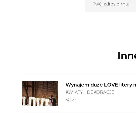
Inn
Wynajem duże LOVE litery na
KWIATY I DEKORACJE
50 zł