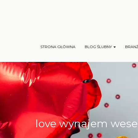
STRONA GŁÓWNA
BLOG ŚLUBNY
BRAN
love wynajem wesele