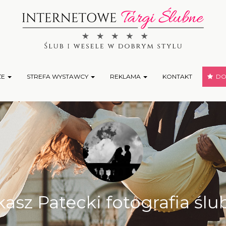
ŻE
STREFA WYSTAWCY
REKLAMA
KONTAKT
DOD
asz Patecki fotografia śl