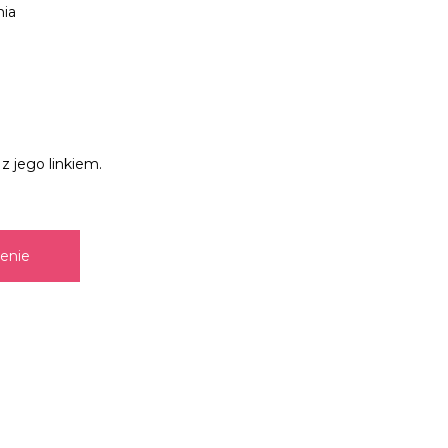
nia
z jego linkiem.
zenie