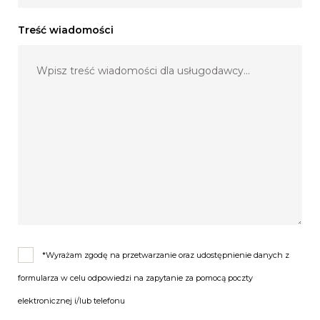
>Tła fotograficzne do wyboru
>Zdjęcia zgrane na nośnik USB
Treść wiadomości
>Asystent – obsługa w języku polskim i angielskim
>Technologia GREEN SCREEN
>GIFy - krótkie animacje składające się ze zdjęć
>Album fotograficzny - GRATIS
>Personalizacja budki - cena do uzgodnienia
>Każda następna godzina dodatkowo płatna
ZAPRASZAMY!!! :)
*Wyrażam zgodę na przetwarzanie oraz udostępnienie danych z
formularza w celu odpowiedzi na zapytanie za pomocą poczty
elektronicznej i/lub telefonu