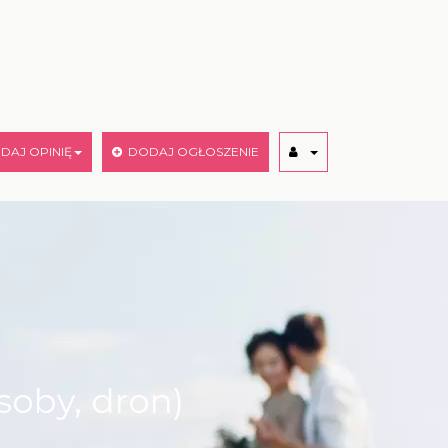
AJ OPINIĘ
DODAJ OGŁOSZENIE
soby, dron)