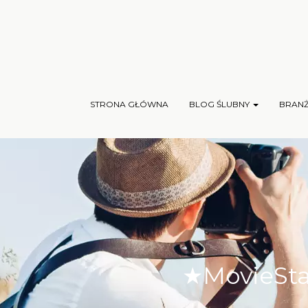
STRONA GŁÓWNA
BLOG ŚLUBNY
BRAN
★MovieStar