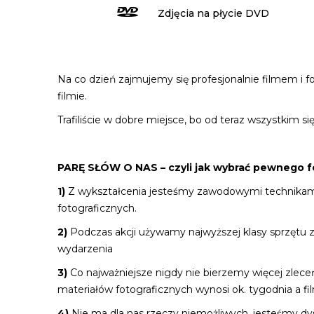
Zdjęcia na płycie DVD
Na co dzień zajmujemy się profesjonalnie filmem i f
filmie.
Trafiliście w dobre miejsce, bo od teraz wszystkim si
PARĘ SŁÓW O NAS – czyli jak wybrać pewnego fo
1)
Z wykształcenia jesteśmy zawodowymi technikami f
fotograficznych.
2)
Podczas akcji używamy najwyższej klasy sprzętu 
wydarzenia
3)
Co najważniejsze nigdy nie bierzemy więcej zleceń
materiałów fotograficznych wynosi ok. tygodnia a f
4)
Nie ma dla nas rzeczy niemożliwych, jesteśmy dys