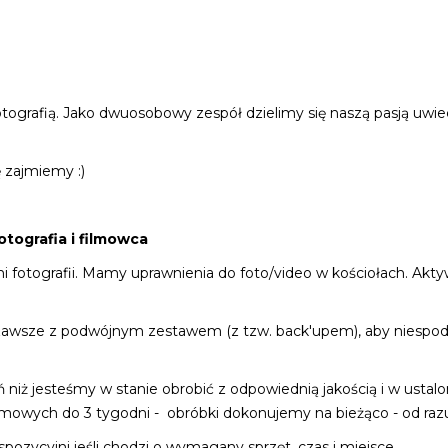
otografią. Jako dwuosobowy zespół dzielimy się naszą pasją uwi
ę zajmiemy :)
tografia i filmowca
otografii. Mamy uprawnienia do foto/video w kościołach. Aktyw
zawsze z podwójnym zestawem (z tzw. back'upem), aby niespodzi
 niż jesteśmy w stanie obrobić z odpowiednią jakością i w usta
ilmowych do 3 tygodni - obróbki dokonujemy na bieżąco - od raz
pozycyjni jeśli chodzi o wymagany sprzęt, czas i miejsce