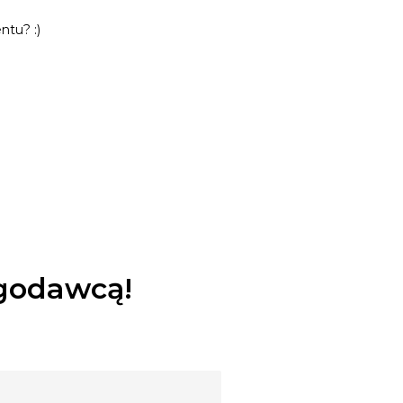
ntu? :)
ugodawcą!