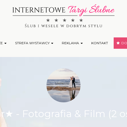
ŻE
STREFA WYSTAWCY
REKLAMA
KONTAKT
DOD
★ - Fotografia & Film (2 o