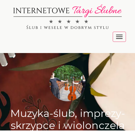
Menu
Muzyka-ślub, imprezy-
skrzypce i wiolonczela