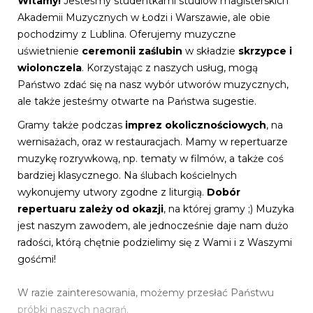
Witamy!
Jesteśmy studentkami studiów magisterskich
Akademii Muzycznych w Łodzi i Warszawie, ale obie
pochodzimy z Lublina. Oferujemy muzyczne
uświetnienie
ceremonii zaślubin
w składzie
skrzypce i
wiolonczela
. Korzystając z naszych usług, mogą
Państwo zdać się na nasz wybór utworów muzycznych,
ale także jesteśmy otwarte na Państwa sugestie.
Gramy także podczas
imprez okolicznościowych
, na
wernisażach, oraz w restauracjach. Mamy w repertuarze
muzykę rozrywkową, np. tematy w filmów, a także coś
bardziej klasycznego. Na ślubach kościelnych
wykonujemy utwory zgodne z liturgią.
Dobór
repertuaru zależy od okazji
, na której gramy ;) Muzyka
jest naszym zawodem, ale jednocześnie daje nam dużo
radości, którą chętnie podzielimy się z Wami i z Waszymi
gośćmi!
W razie zainteresowania, możemy przesłać Państwu
próbki naszych nagrań.