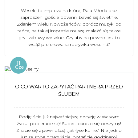
Wesele to impreza na której Para Młoda oraz
zaproszeni goście powinni bawić się świetnie.
Zdaniem wielu Nowożeńców, oprócz muzyki do
tańca, na takiej imprezie muszą znaleźć się także
gry i zabawy weselne. Czy aby na pewno jest to
wciąż preferowana rozrywka weselna?
11
Cze
O CO WARTO ZAPYTAĆ PARTNERA PRZED
ŚLUBEM
Podjęliście już najważniejszą decyzję w Waszym
życiu- pobieracie się! Super…bardzo się cieszymy!
Znacie się z pewnością „jak łyse konie.” Nie jedno
już ze sobą przeżyliście, potraficie godzinami